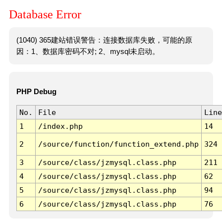
Database Error
(1040) 365建站错误警告：连接数据库失败，可能的原
因：1、数据库密码不对; 2、mysql未启动。
PHP Debug
No.
File
Line
1
/index.php
14
2
/source/function/function_extend.php
324
3
/source/class/jzmysql.class.php
211
4
/source/class/jzmysql.class.php
62
5
/source/class/jzmysql.class.php
94
6
/source/class/jzmysql.class.php
76