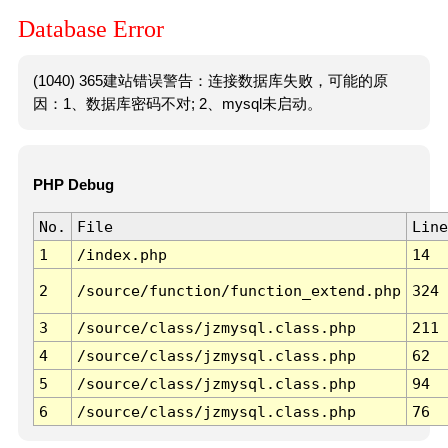
Database Error
(1040) 365建站错误警告：连接数据库失败，可能的原
因：1、数据库密码不对; 2、mysql未启动。
PHP Debug
No.
File
Line
1
/index.php
14
2
/source/function/function_extend.php
324
3
/source/class/jzmysql.class.php
211
4
/source/class/jzmysql.class.php
62
5
/source/class/jzmysql.class.php
94
6
/source/class/jzmysql.class.php
76