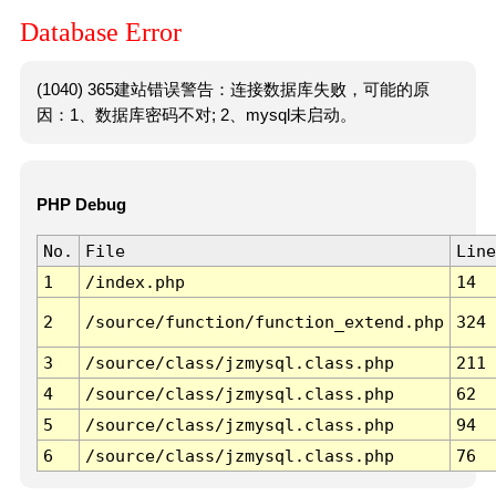
Database Error
(1040) 365建站错误警告：连接数据库失败，可能的原
因：1、数据库密码不对; 2、mysql未启动。
PHP Debug
No.
File
Line
1
/index.php
14
2
/source/function/function_extend.php
324
3
/source/class/jzmysql.class.php
211
4
/source/class/jzmysql.class.php
62
5
/source/class/jzmysql.class.php
94
6
/source/class/jzmysql.class.php
76