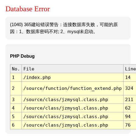
Database Error
(1040) 365建站错误警告：连接数据库失败，可能的原
因：1、数据库密码不对; 2、mysql未启动。
PHP Debug
No.
File
Line
1
/index.php
14
2
/source/function/function_extend.php
324
3
/source/class/jzmysql.class.php
211
4
/source/class/jzmysql.class.php
62
5
/source/class/jzmysql.class.php
94
6
/source/class/jzmysql.class.php
76