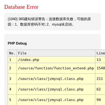
Database Error
(1040) 365建站错误警告：连接数据库失败，可能的原
因：1、数据库密码不对; 2、mysql未启动。
PHP Debug
No.
File
Line
1
/index.php
13
2
/source/function/function_extend.php
1548
3
/source/class/jzmysql.class.php
211
4
/source/class/jzmysql.class.php
62
5
/source/class/jzmysql.class.php
94