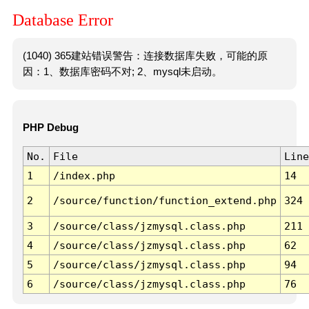
Database Error
(1040) 365建站错误警告：连接数据库失败，可能的原
因：1、数据库密码不对; 2、mysql未启动。
PHP Debug
No.
File
Line
1
/index.php
14
2
/source/function/function_extend.php
324
3
/source/class/jzmysql.class.php
211
4
/source/class/jzmysql.class.php
62
5
/source/class/jzmysql.class.php
94
6
/source/class/jzmysql.class.php
76