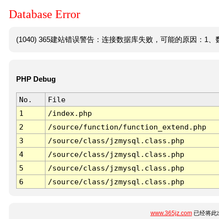
Database Error
(1040) 365建站错误警告：连接数据库失败，可能的原因：1、数
PHP Debug
No.
File
1
/index.php
2
/source/function/function_extend.php
3
/source/class/jzmysql.class.php
4
/source/class/jzmysql.class.php
5
/source/class/jzmysql.class.php
6
/source/class/jzmysql.class.php
www.365jz.com
已经将此