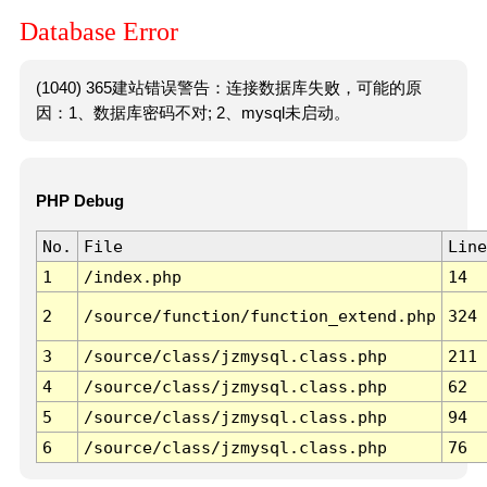
Database Error
(1040) 365建站错误警告：连接数据库失败，可能的原
因：1、数据库密码不对; 2、mysql未启动。
PHP Debug
No.
File
Line
1
/index.php
14
2
/source/function/function_extend.php
324
3
/source/class/jzmysql.class.php
211
4
/source/class/jzmysql.class.php
62
5
/source/class/jzmysql.class.php
94
6
/source/class/jzmysql.class.php
76