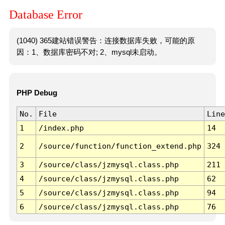
Database Error
(1040) 365建站错误警告：连接数据库失败，可能的原
因：1、数据库密码不对; 2、mysql未启动。
PHP Debug
No.
File
Line
1
/index.php
14
2
/source/function/function_extend.php
324
3
/source/class/jzmysql.class.php
211
4
/source/class/jzmysql.class.php
62
5
/source/class/jzmysql.class.php
94
6
/source/class/jzmysql.class.php
76