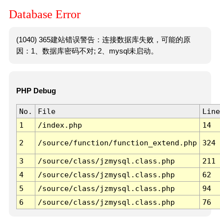
Database Error
(1040) 365建站错误警告：连接数据库失败，可能的原
因：1、数据库密码不对; 2、mysql未启动。
PHP Debug
No.
File
Line
1
/index.php
14
2
/source/function/function_extend.php
324
3
/source/class/jzmysql.class.php
211
4
/source/class/jzmysql.class.php
62
5
/source/class/jzmysql.class.php
94
6
/source/class/jzmysql.class.php
76