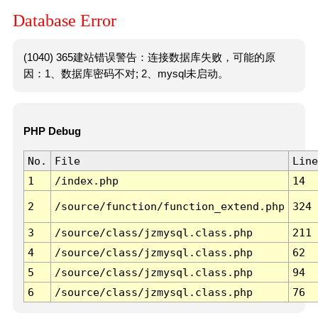
Database Error
(1040) 365建站错误警告：连接数据库失败，可能的原
因：1、数据库密码不对; 2、mysql未启动。
PHP Debug
No.
File
Line
1
/index.php
14
2
/source/function/function_extend.php
324
3
/source/class/jzmysql.class.php
211
4
/source/class/jzmysql.class.php
62
5
/source/class/jzmysql.class.php
94
6
/source/class/jzmysql.class.php
76