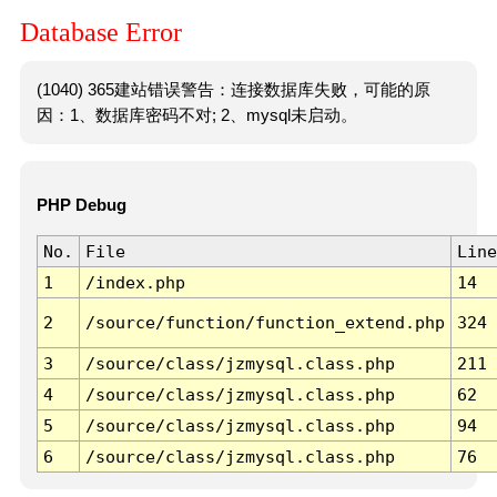
Database Error
(1040) 365建站错误警告：连接数据库失败，可能的原
因：1、数据库密码不对; 2、mysql未启动。
PHP Debug
No.
File
Line
1
/index.php
14
2
/source/function/function_extend.php
324
3
/source/class/jzmysql.class.php
211
4
/source/class/jzmysql.class.php
62
5
/source/class/jzmysql.class.php
94
6
/source/class/jzmysql.class.php
76