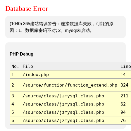
Database Error
(1040) 365建站错误警告：连接数据库失败，可能的原
因：1、数据库密码不对; 2、mysql未启动。
PHP Debug
No.
File
Line
1
/index.php
14
2
/source/function/function_extend.php
324
3
/source/class/jzmysql.class.php
211
4
/source/class/jzmysql.class.php
62
5
/source/class/jzmysql.class.php
94
6
/source/class/jzmysql.class.php
76